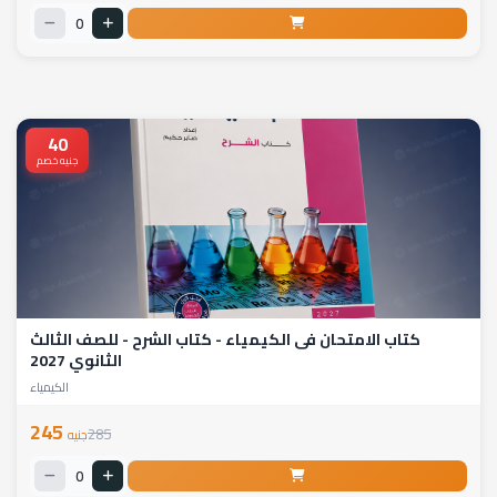
0
40
جنيه خصم
كتاب الامتحان فى الكيمياء - كتاب الشرح - للصف الثالث
الثانوي 2027
الكيمياء
245
285
جنيه
0