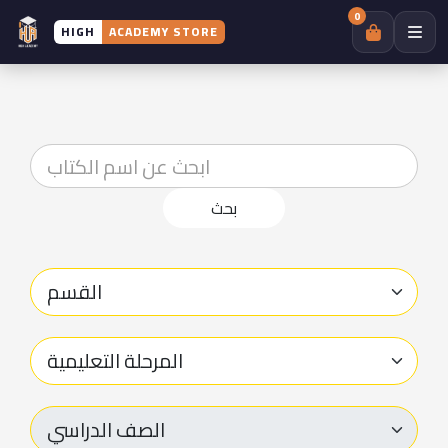
0
HIGH
ACADEMY STORE
بحث