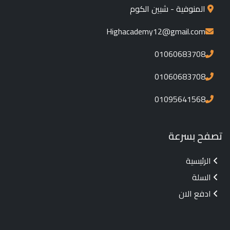
المنوفية - شبين الكوم
Highacademy12@gmail.com
01060683708
01060683708
01095641568
تصفح بسرعة
الرئيسية
السلة
ادفع الان