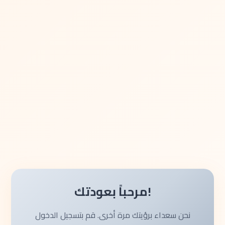
مرحباً بعودتك!
نحن سعداء برؤيتك مرة أخرى. قم بتسجيل الدخول