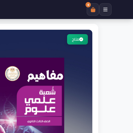
0
متاح